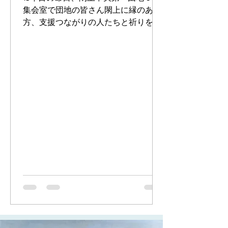
集会室で団地の皆さん閖上に縁のある
方、支援つながりの人たちと祈りを捧
げる事ができました。 ５回目となる手
づくりの追悼式を無事に終えることが
つきました。皆様のご協力の賜物で
す。ありがとうございました。...