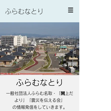
ふらむなとり
ふらむなとり
​​一般社団法人ふらむ名取・「閖上だ
より」「震災を伝える会」
の情報発信をしていきます。