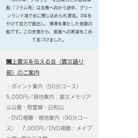
船「フラム号」は北極へ向かう途中、グリー
ンランド海で氷に閉じ込められ漂流。3年を
かけて自力で脱出し、帰港を果たした奇跡の
船です。この史実から、前進への希望をこめ
て名づけました。
​閖上震災を伝える会〈震災語り
部〉のご案内
・ポイント案内（50分コース）
5,000円／現地案内：震災メモリア
ル公園・慰霊碑・日和山
・DVD視聴・現地案内（90分コー
ス） 7,000円／DVD視聴：メイプ