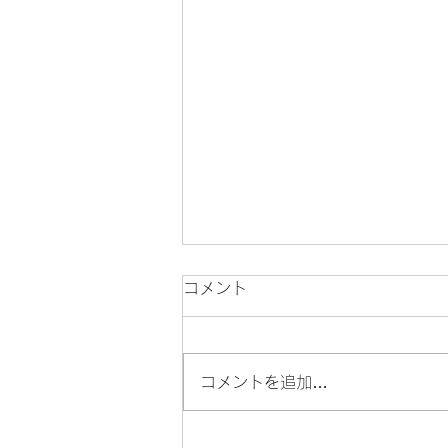
閖上だより１６号
コメント
閖上だより１６号発行です。
コメントを追加…