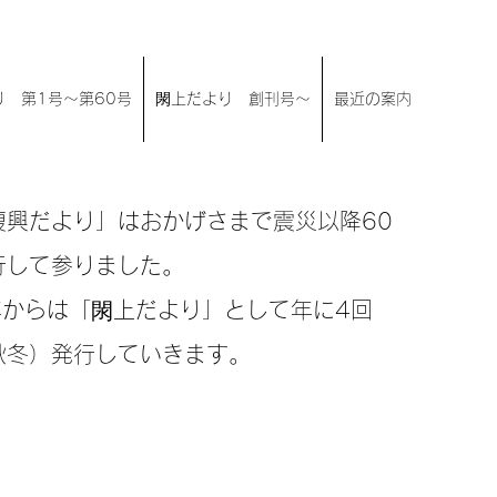
 第1号〜第60号
閖上だより 創刊号〜
最近の案内
復興だより」はおかげさまで震災以降60
行して参りました。
0年からは「閖上だより」として年に4回
秋冬）発行していきます。