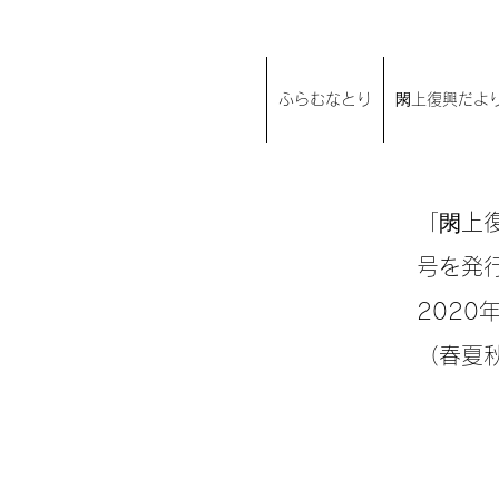
ふらむなとり
閖上復興だより
「閖上
号を発
202
（春夏