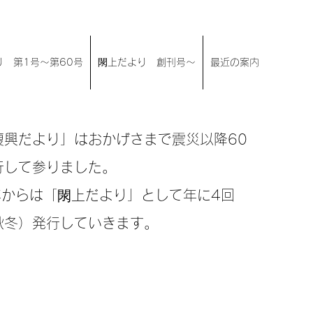
 第1号〜第60号
閖上だより 創刊号〜
最近の案内
復興だより」はおかげさまで震災以降60
行して参りました。
0年からは「閖上だより」として年に4回
秋冬）発行していきます。