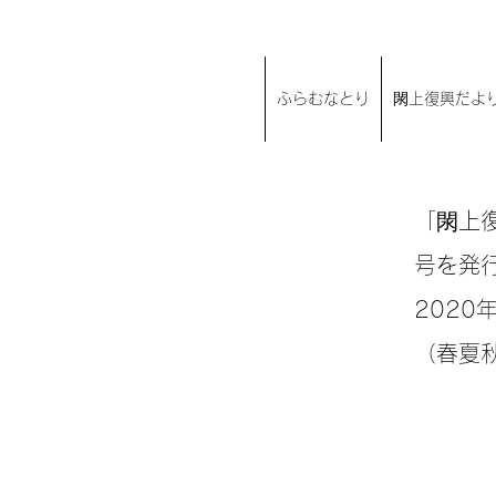
ふらむなとり
閖上復興だより
「閖上
号を発
202
（春夏