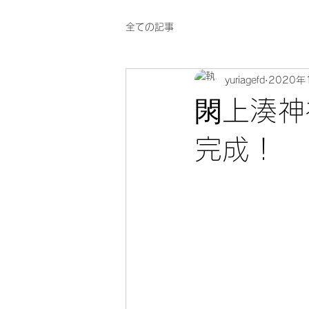
全ての記事
yuriagefd
2020年
閖上湊神
完成！