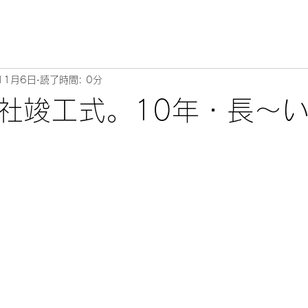
11月6日
読了時間: 0分
社竣工式。10年・長～